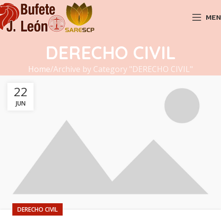
MEN
DERECHO CIVIL
Home
Archive by Category "DERECHO CIVIL"
22
JUN
DERECHO CIVIL